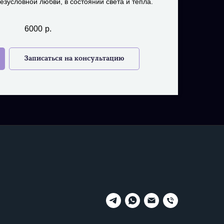
езусловной любви, в состоянии света и тепла.
6000
р.
Записаться на консультацию