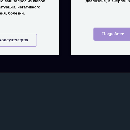
аю ваш запрос из любой
диапазоне, в энергии б
итуации, негативного
ия, болезни.
Подробнее
 консультацию